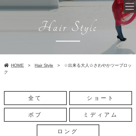
Hair Style
Top
HOME
>
Hair Style
>
☆出来る大人☆さわやかツーブロッ
Salon info
ク
Head spa
Staff
全て
ショート
Hair style
ボブ
ミディアム
Menu・Price
ロング