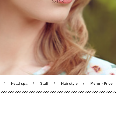
Head spa
Staff
Hair style
Menu・Price