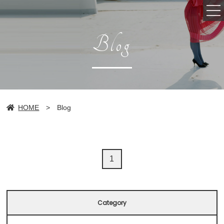
Blog
Top
HOME
>
Blog
Salon info
Head spa
1
Staff
Hair style
Category
Menu・Price