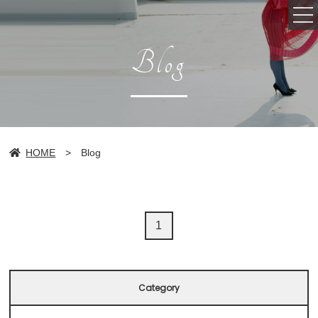
Blog
Top
HOME
>
Blog
Salon info
Head spa
1
Staff
Hair style
Category
Menu・Price